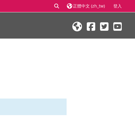
切換搜尋輸入框
正體中文 ‎(zh_tw)‎
登入