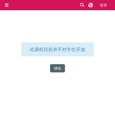
跳到主要内容
切换搜索输入
登录
停靠面板
此课程目前并不对学生开放
继续